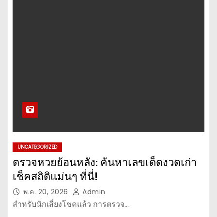
UNCATEGORIZED
ตรวจหวยย้อนหลัง: ค้นหาเลขเด็ดงวดเก่า
เช็คสถิติแม่นๆ ที่นี่!
พ.ค. 20, 2026
Admin
สำหรับนักเสี่ยงโชคแล้ว การตรวจ…