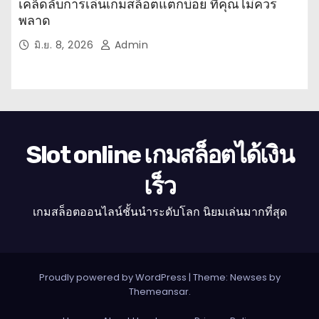
เคล็ดลับการเล่นเกมสล็อตแตกบ่อย ที่คุณไม่ควร
พลาด
มิ.ย. 8, 2026
Admin
Slot online เกมสล็อตได้เงิน
เร็ว
เกมสล็อตออนไลน์ชั้นนำระดับโลก นิยมเล่นมากที่สุด
Proudly powered by WordPress
|
Theme: Newses by
Themeansar
.