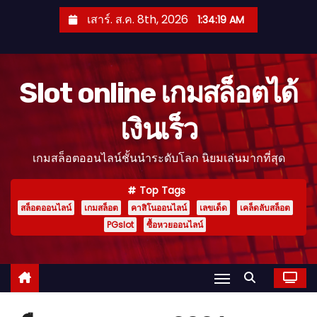
S
เสาร์. ส.ค. 8th, 2026
1:34:20 AM
k
i
p
Slot online เกมสล็อตได้
t
o
เงินเร็ว
c
o
เกมสล็อตออนไลน์ชั้นนำระดับโลก นิยมเล่นมากที่สุด
n
t
Top Tags
e
สล็อตออนไลน์
เกมสล็อต
คาสิโนออนไลน์
เลขเด็ด
เคล็ดลับสล็อต
n
PGslot
ซื้อหวยออนไลน์
t