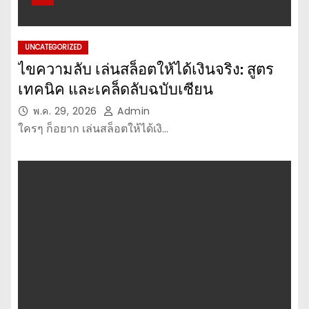
UNCATEGORIZED
ไขความลับ เล่นสล็อตให้ได้เงินจริง: สูตร
เทคนิค และเคล็ดลับฉบับเซียน
พ.ค. 29, 2026
Admin
ใครๆ ก็อยาก เล่นสล็อตให้ได้เงิ…