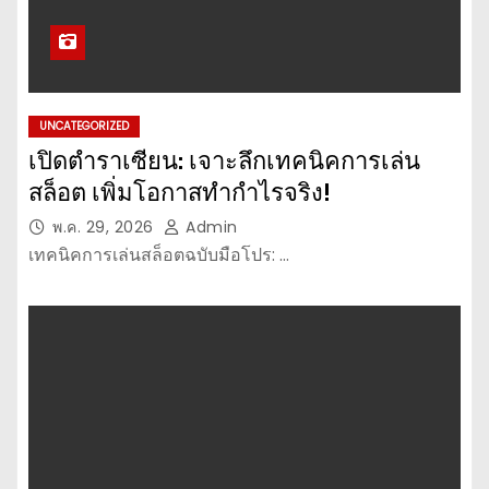
UNCATEGORIZED
เปิดตำราเซียน: เจาะลึกเทคนิคการเล่น
สล็อต เพิ่มโอกาสทำกำไรจริง!
พ.ค. 29, 2026
Admin
เทคนิคการเล่นสล็อตฉบับมือโปร: …