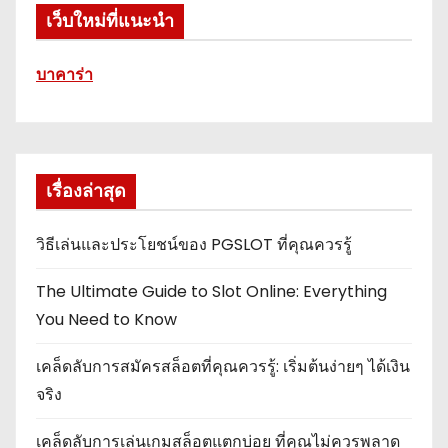
เว็บใหม่ที่แนะนำ
a
g
บาคาร่า
i
n
เรื่องล่าสุด
a
t
วิธีเล่นและประโยชน์ของ PGSLOT ที่คุณควรรู้
i
The Ultimate Guide to Slot Online: Everything
o
You Need to Know
n
เคล็ดลับการสมัครสล็อตที่คุณควรรู้: เริ่มต้นง่ายๆ ได้เงิน
จริง
เคล็ดลับการเล่นเกมสล็อตแตกบ่อย ที่คุณไม่ควรพลาด