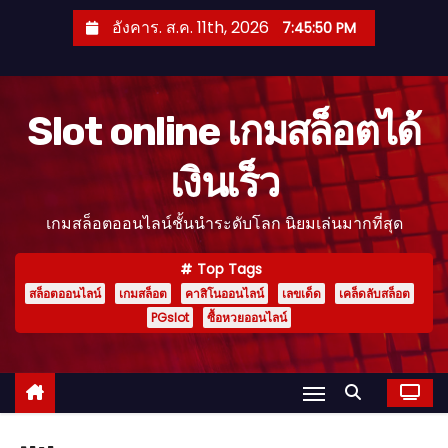
S
อังคาร. ส.ค. 11th, 2026
7:45:51 PM
k
i
p
Slot online เกมสล็อตได้
t
o
เงินเร็ว
c
o
เกมสล็อตออนไลน์ชั้นนำระดับโลก นิยมเล่นมากที่สุด
n
t
Top Tags
e
สล็อตออนไลน์
เกมสล็อต
คาสิโนออนไลน์
เลขเด็ด
เคล็ดลับสล็อต
n
PGslot
ซื้อหวยออนไลน์
t