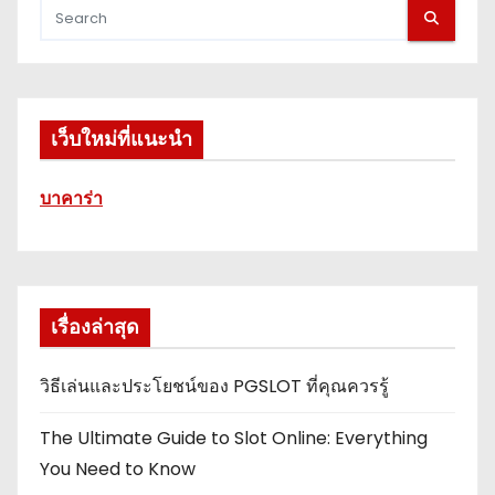
เว็บใหม่ที่แนะนำ
บาคาร่า
เรื่องล่าสุด
วิธีเล่นและประโยชน์ของ PGSLOT ที่คุณควรรู้
The Ultimate Guide to Slot Online: Everything
You Need to Know