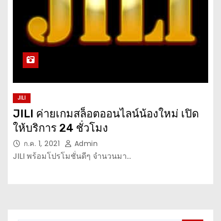
JILI
JILI ค่ายเกมสล็อตออนไลน์น้องใหม่ เปิด
ให้บริการ 24 ชั่วโมง
ก.ค. 1, 2021
Admin
JILI พร้อมโปรโมชั่นดีๆ จำนวนมา…