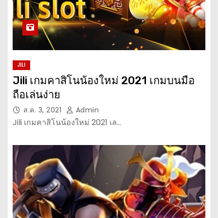
JILI
Jili เกมคาสิโนน้องใหม่ 2021 เกมบนมือ
ถือเล่นง่าย
ส.ค. 3, 2021
Admin
Jili เกมคาสิโนน้องใหม่ 2021 เล…