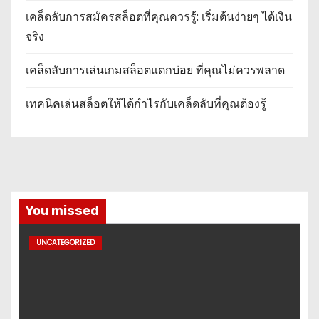
เคล็ดลับการสมัครสล็อตที่คุณควรรู้: เริ่มต้นง่ายๆ ได้เงิน
จริง
เคล็ดลับการเล่นเกมสล็อตแตกบ่อย ที่คุณไม่ควรพลาด
เทคนิคเล่นสล็อตให้ได้กำไรกับเคล็ดลับที่คุณต้องรู้
You missed
UNCATEGORIZED