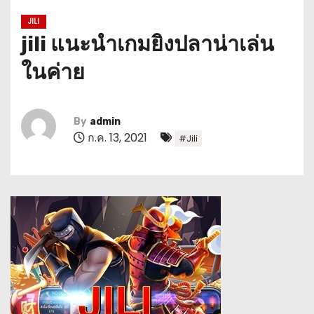
JILI
jili แนะนำเกมยิงปลาน่าเล่น
ในค่าย
By
admin
ก.ค. 13, 2021
#Jili