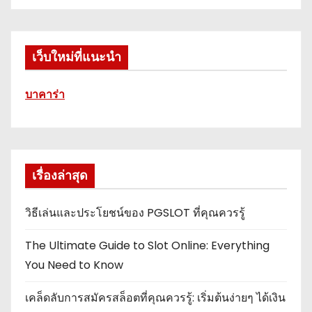
เว็บใหม่ที่แนะนำ
บาคาร่า
เรื่องล่าสุด
วิธีเล่นและประโยชน์ของ PGSLOT ที่คุณควรรู้
The Ultimate Guide to Slot Online: Everything
You Need to Know
เคล็ดลับการสมัครสล็อตที่คุณควรรู้: เริ่มต้นง่ายๆ ได้เงิน