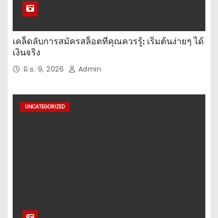
เคล็ดลับการสมัครสล็อตที่คุณควรรู้: เริ่มต้นง่ายๆ ได้
เงินจริง
มิ.ย. 9, 2026
Admin
UNCATEGORIZED