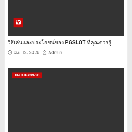
วิธีเล่นและประโยชน์ของ PGSLOT ที่คุณควรรู้
มิ.ย. 12, 2026
Admin
UNCATEGORIZED