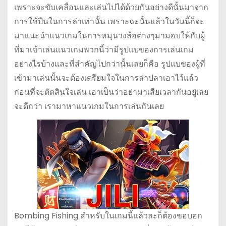
เพราะจะขับเคลื่อนและเล่นไปได้ด้วยกันอย่างดีนั้นมาจาก
การใช้ปืนในการล่าเท่านั้น เพราะฉะนั้นแล้วในวันนี้ก็จะ
มาแนะนำแนวเกมในการหมุนวงล้อต่างๆมามอบให้กับผู้
ที่มาเข้าเล่นแนวเกมพวกนี้ว่ามีรูปแบของการเล่นเกม
อย่างไรบ้างและที่สำคัญไปกว่านั้นเลยก็คือ รูปแบของผู้ที่
เข้ามาเล่นนั้นจะต้องเตรียมใจในการล่าปลาเอาไว้แล้ว
ก่อนที่จะตัดสินใจเล่น เอาเป็นว่าอย่ามาเสียเวลากันอยู่เลย
จะดีกว่า เรามาหาแนวเกมในการเล่นกันเลย
Bombing Fishing สำหรับในเกมนี้แล้วละก็ต้องขอบอก