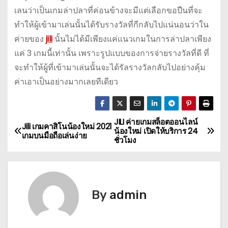
เลนว่าเป็นเกมล่าปลาที่ค่อนข้างจะมีแต่เลือกขอปืนที่จะ
ทำให้ผู้เข้ามาเล่นนั้นได้รับรางวัลที่กีกลับไปแน่นอนว่าใน
ค่ายของ
jili
นั้นไม่ได้มีเพียงแค่แนวเกมในการล่าปลาเพียง
แค่ 3 เกมนี้เท่านั้น เพราะรูปแบบของการจ่ายรางวัลที่ดี ที่
จะทำให้ผู้ที่เข้ามาเล่นนั้นจะได้รัลรางวัลกลับไปอย่างคุ้ม
ค่าเอาเป็นอย่างมากเลยทีเดียว
JILI ค่ายเกมสล็อตออนไลน์
แ
Jili เกมคาสิโนน้องใหม่ 2021
น้องใหม่ เปิดให้บริการ 24
เกมบนมือถือเล่นง่าย
ชั่วโมง
น
ะ
แ
By
admin
น