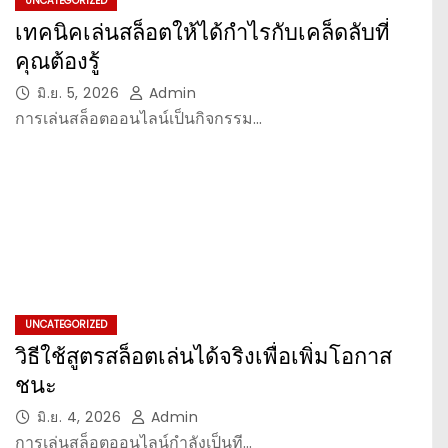
UNCATEGORIZED
เทคนิคเล่นสล็อตให้ได้กำไรกับเคล็ดลับที่
คุณต้องรู้
มิ.ย. 5, 2026
Admin
การเล่นสล็อตออนไลน์เป็นกิจกรรม…
UNCATEGORIZED
วิธีใช้สูตรสล็อตเล่นได้จริงเพื่อเพิ่มโอกาส
ชนะ
มิ.ย. 4, 2026
Admin
การเล่นสล็อตออนไลน์กำลังเป็นที…