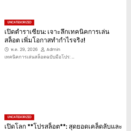
UNCATEGORIZED
เปิดตำราเซียน: เจาะลึกเทคนิคการเล่น
สล็อต เพิ่มโอกาสทำกำไรจริง!
พ.ค. 29, 2026
Admin
เทคนิคการเล่นสล็อตฉบับมือโปร: …
UNCATEGORIZED
เปิดโลก **โปรสล็อต**: สุดยอดเคล็ดลับและ