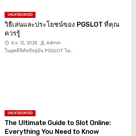
UNCATEGORIZED
วิธีเล่นและประโยชน์ของ PGSLOT ที่คุณ
ควรรู้
มิ.ย. 12, 2026
Admin
ในยุคดิจิทัลปัจจุบัน PGSLOT ได…
UNCATEGORIZED
The Ultimate Guide to Slot Online:
Everything You Need to Know