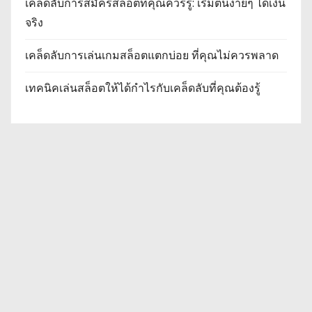
เคล็ดลับการสมัครสล็อตที่คุณควรรู้: เริ่มต้นง่ายๆ ได้เงิน
จริง
เคล็ดลับการเล่นเกมสล็อตแตกบ่อย ที่คุณไม่ควรพลาด
เทคนิคเล่นสล็อตให้ได้กำไรกับเคล็ดลับที่คุณต้องรู้