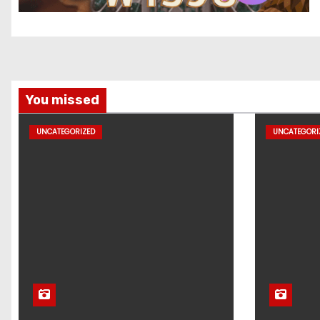
You missed
UNCATEGORIZED
UNCATEGORI