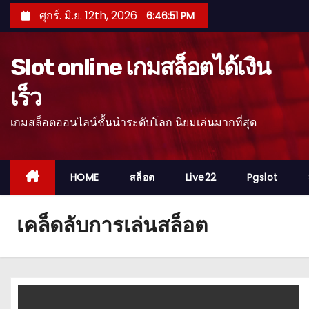
S
ศุกร์. มิ.ย. 12th, 2026
6:46:52 PM
k
i
Slot online เกมสล็อตได้เงิน
p
t
เร็ว
o
เกมสล็อตออนไลน์ชั้นนำระดับโลก นิยมเล่นมากที่สุด
c
o
n
HOME
สล็อต
Live22
Pgslot
t
e
n
เคล็ดลับการเล่นสล็อต
t