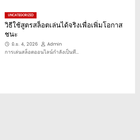
UNCATEGORIZED
วิธีใช้สูตรสล็อตเล่นได้จริงเพื่อเพิ่มโอกาส
ชนะ
มิ.ย. 4, 2026
Admin
การเล่นสล็อตออนไลน์กำลังเป็นที…