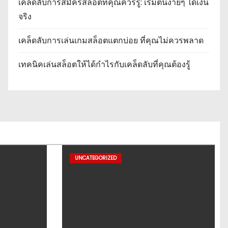
เคล็ดลับการสมัครสล็อตที่คุณควรรู้: เริ่มต้นง่ายๆ ได้เงิน
จริง
เคล็ดลับการเล่นเกมสล็อตแตกบ่อย ที่คุณไม่ควรพลาด
เทคนิคเล่นสล็อตให้ได้กำไรกับเคล็ดลับที่คุณต้องรู้
UNCATEGORIZED