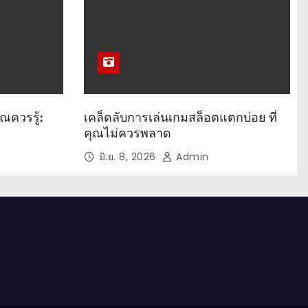
ณควรรู้:
เคล็ดลับการเล่นเกมสล็อตแตกบ่อย ที่
คุณไม่ควรพลาด
มิ.ย. 8, 2026
Admin