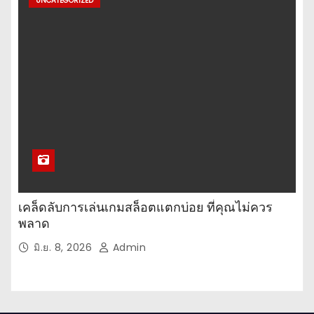
UNCATEGORIZED
เคล็ดลับการเล่นเกมสล็อตแตกบ่อย ที่คุณไม่ควร
พลาด
มิ.ย. 8, 2026
Admin