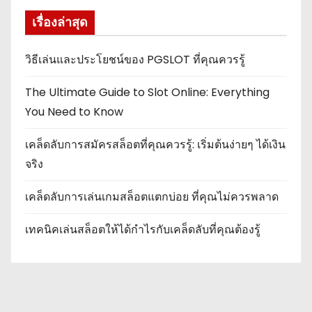
เรื่องล่าสุด
a
t
วิธีเล่นและประโยชน์ของ PGSLOT ที่คุณควรรู้
i
The Ultimate Guide to Slot Online: Everything
o
You Need to Know
n
เคล็ดลับการสมัครสล็อตที่คุณควรรู้: เริ่มต้นง่ายๆ ได้เงิน
จริง
เคล็ดลับการเล่นเกมสล็อตแตกบ่อย ที่คุณไม่ควรพลาด
เทคนิคเล่นสล็อตให้ได้กำไรกับเคล็ดลับที่คุณต้องรู้