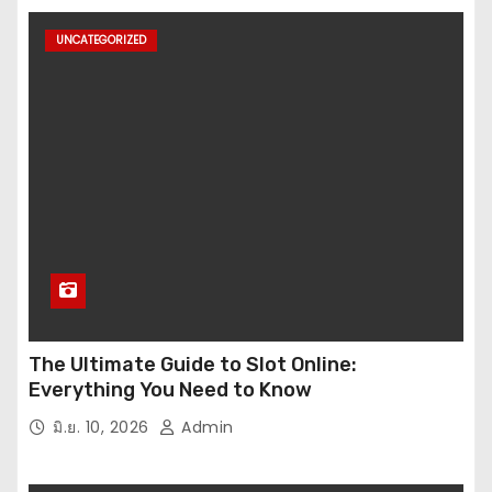
UNCATEGORIZED
The Ultimate Guide to Slot Online:
Everything You Need to Know
มิ.ย. 10, 2026
Admin