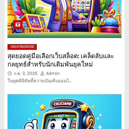
UNCATEGORIZED
สุดยอดคู่มือเลือกเว็บสล็อต: เคล็ดลับและ
กลยุทธ์สำหรับนักเดิมพันยุคใหม่
ก.พ. 3, 2026
Admin
ในยุคดิจิทัลที่ความบันเทิงออนไ…