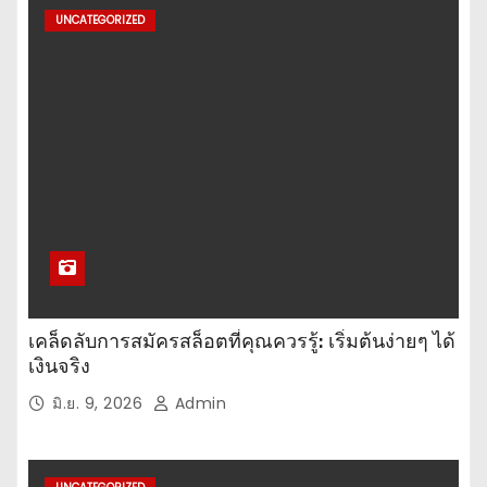
UNCATEGORIZED
เคล็ดลับการสมัครสล็อตที่คุณควรรู้: เริ่มต้นง่ายๆ ได้
เงินจริง
มิ.ย. 9, 2026
Admin