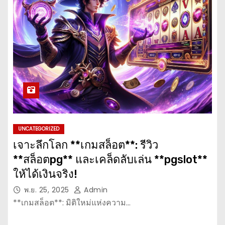
UNCATEGORIZED
เจาะลึกโลก **เกมสล็อต**: รีวิว
**สล็อตpg** และเคล็ดลับเล่น **pgslot**
ให้ได้เงินจริง!
พ.ย. 25, 2025
Admin
**เกมสล็อต**: มิติใหม่แห่งความ…