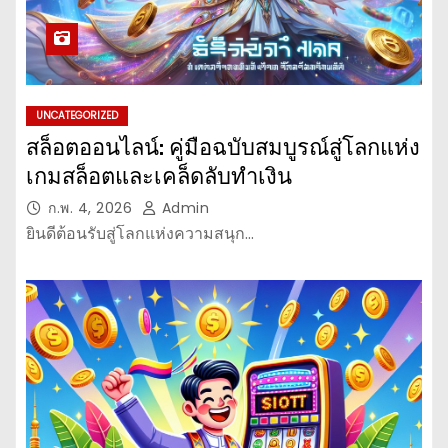
UNCATEGORIZED
สล็อตออนไลน์: คู่มือฉบับสมบูรณ์สู่โลกแห่ง
เกมสล็อตและเคล็ดลับทำเงิน
ก.พ. 4, 2026
Admin
ยินดีต้อนรับสู่โลกแห่งความสนุก…