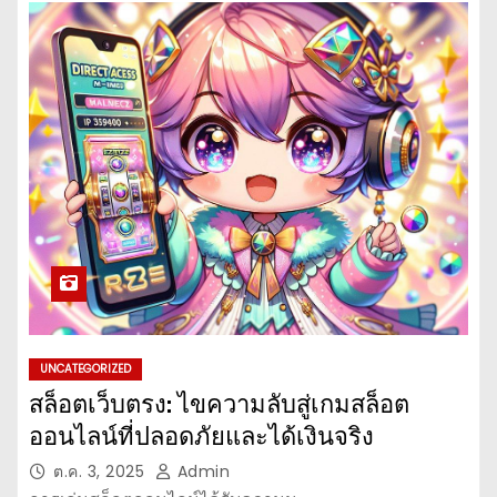
UNCATEGORIZED
สล็อตเว็บตรง: ไขความลับสู่เกมสล็อต
ออนไลน์ที่ปลอดภัยและได้เงินจริง
ต.ค. 3, 2025
Admin