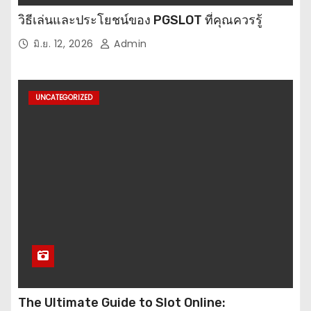
วิธีเล่นและประโยชน์ของ PGSLOT ที่คุณควรรู้
มิ.ย. 12, 2026
Admin
UNCATEGORIZED
The Ultimate Guide to Slot Online: