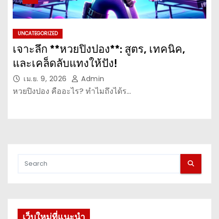
UNCATEGORIZED
เจาะลึก **หวยปิงปอง**: สูตร, เทคนิค,
และเคล็ดลับแทงให้ปัง!
เม.ย. 9, 2026
Admin
หวยปิงปอง คืออะไร? ทำไมถึงได้ร…
เว็บใหม่ที่แนะนำ