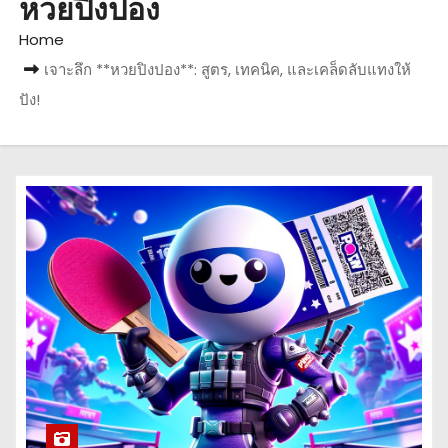
หวยปิงปอง
Home
เจาะลึก **หวยปิงปอง**: สูตร, เทคนิค, และเคล็ดลับแทงให้
ปัง!