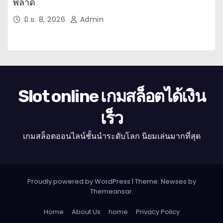
พลาด
มิ.ย. 8, 2026
Admin
Slot online เกมสล็อตได้เงิน
เร็ว
เกมสล็อตออนไลน์ชั้นนำระดับโลก นิยมเล่นมากที่สุด
Proudly powered by WordPress
|
Theme: Newses by
Themeansar
.
Home
About Us
home
Privacy Policy