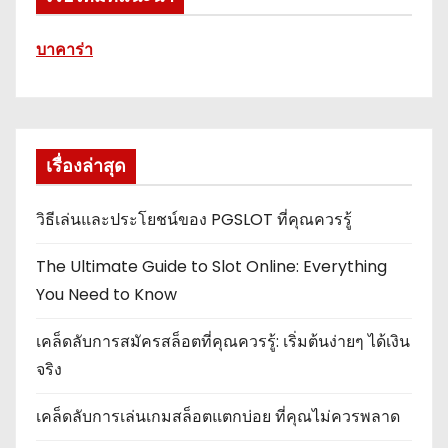
บาคาร่า
เรื่องล่าสุด
วิธีเล่นและประโยชน์ของ PGSLOT ที่คุณควรรู้
The Ultimate Guide to Slot Online: Everything
You Need to Know
เคล็ดลับการสมัครสล็อตที่คุณควรรู้: เริ่มต้นง่ายๆ ได้เงิน
จริง
เคล็ดลับการเล่นเกมสล็อตแตกบ่อย ที่คุณไม่ควรพลาด