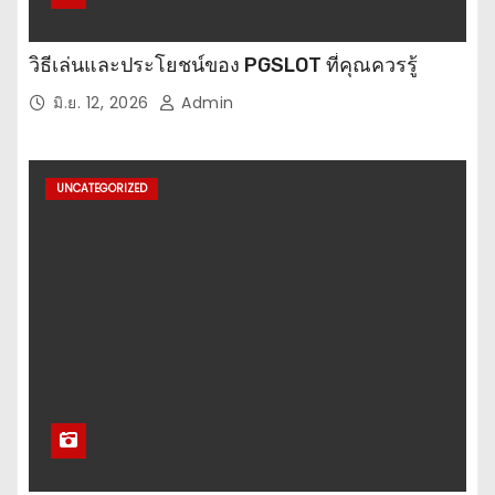
วิธีเล่นและประโยชน์ของ PGSLOT ที่คุณควรรู้
มิ.ย. 12, 2026
Admin
UNCATEGORIZED