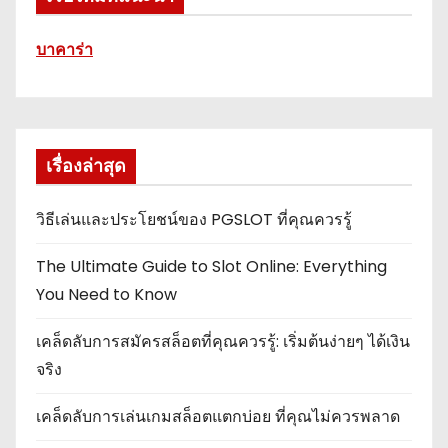
บาคาร่า
เรื่องล่าสุด
วิธีเล่นและประโยชน์ของ PGSLOT ที่คุณควรรู้
The Ultimate Guide to Slot Online: Everything
You Need to Know
เคล็ดลับการสมัครสล็อตที่คุณควรรู้: เริ่มต้นง่ายๆ ได้เงิน
จริง
เคล็ดลับการเล่นเกมสล็อตแตกบ่อย ที่คุณไม่ควรพลาด