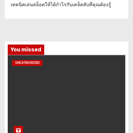
เทคนิคเล่นสล็อตให้ได้กำไรกับเคล็ดลับที่คุณต้องรู้
You missed
UNCATEGORIZED