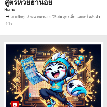
สูตรหวยฮานอย
Home
เจาะลึกทุกเรื่องหวยฮานอย: วิธีเล่น สูตรเด็ด เเละเคล็ดลับทำ
กำไร