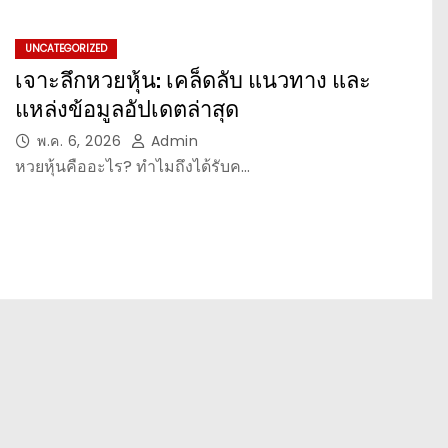
UNCATEGORIZED
เจาะลึกหวยหุ้น: เคล็ดลับ แนวทาง และ
แหล่งข้อมูลอัปเดตล่าสุด
พ.ค. 6, 2026
Admin
หวยหุ้นคืออะไร? ทำไมถึงได้รับค…