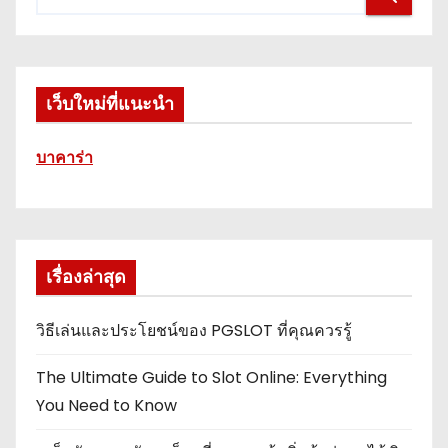
เว็บใหม่ที่แนะนำ
บาคาร่า
เรื่องล่าสุด
วิธีเล่นและประโยชน์ของ PGSLOT ที่คุณควรรู้
The Ultimate Guide to Slot Online: Everything
You Need to Know