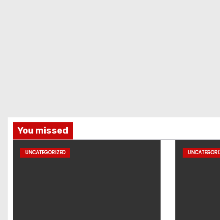
You missed
UNCATEGORIZED
UNCATEGORI