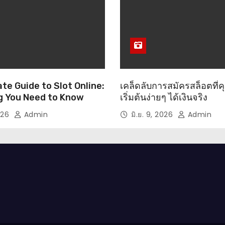
te Guide to Slot Online:
เคล็ดลับการสมัครสล็อตที่คุ
g You Need to Know
เริ่มต้นง่ายๆ ได้เงินจริง
2026
Admin
มิ.ย. 9, 2026
Admin