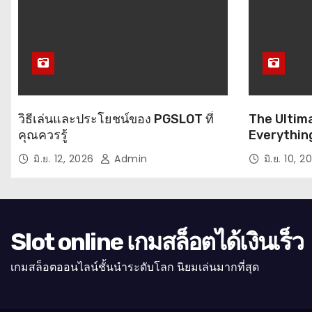
วิธีเล่นและประโยชน์ของ PGSLOT ที่
The Ultima
คุณควรรู้
Everythin
มิ.ย. 12, 2026
Admin
มิ.ย. 10, 
Slot online เกมสล็อตได้เงินเร็ว
เกมสล็อตออนไลน์ชั้นนำระดับโลก นิยมเล่นมากที่สุด