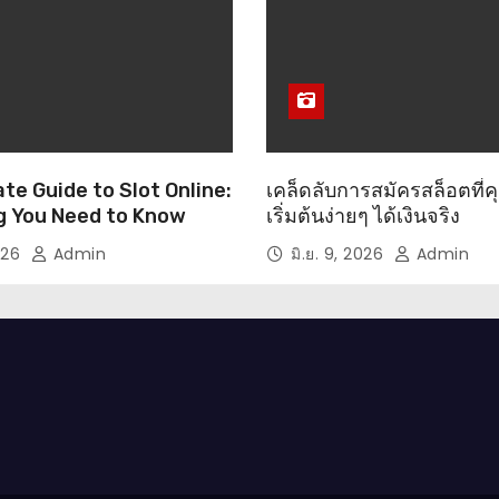
te Guide to Slot Online:
เคล็ดลับการสมัครสล็อตที่คุ
g You Need to Know
เริ่มต้นง่ายๆ ได้เงินจริง
2026
Admin
มิ.ย. 9, 2026
Admin