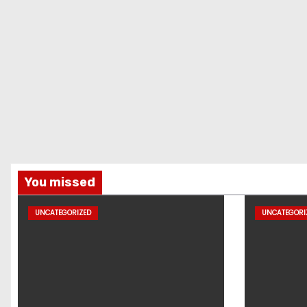
You missed
UNCATEGORIZED
UNCATEGORI