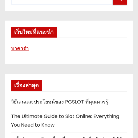
เว็บใหม่ที่แนะนำ
บาคาร่า
เรื่องล่าสุด
วิธีเล่นและประโยชน์ของ PGSLOT ที่คุณควรรู้
The Ultimate Guide to Slot Online: Everything
You Need to Know