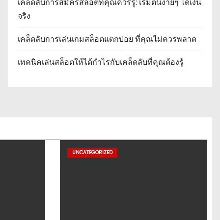
เคล็ดลับการสมัครสล็อตที่คุณควรรู้: เริ่มต้นง่ายๆ ได้เงิน
จริง
เคล็ดลับการเล่นเกมสล็อตแตกบ่อย ที่คุณไม่ควรพลาด
เทคนิคเล่นสล็อตให้ได้กำไรกับเคล็ดลับที่คุณต้องรู้
UNCATEGORIZED