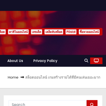
ล็อต
คาสิโนออนไลน์
เลขเด็ด
เคล็ดลับสล็อต
PGslot
ซื้อหวยออนไลน์
About Us
Privacy Policy
Home
สล็อตออนไลน์ เกมสร้างรายได้ที่มีคนเล่นเยอะมาก